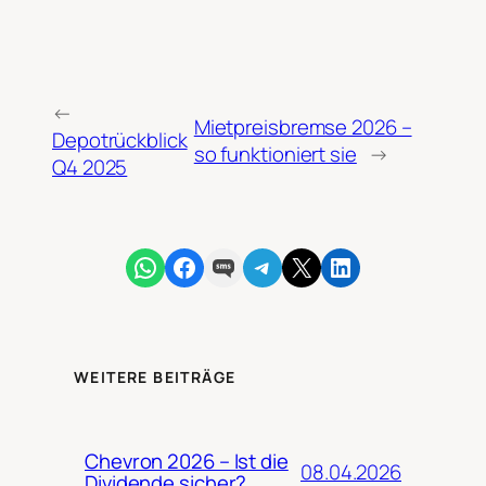
←
Mietpreisbremse 2026 –
Depotrückblick
so funktioniert sie
→
Q4 2025
Share on WhatsApp
Share on Facebook
Share on SMS
Share on Telegram
Share on X
Share on LinkedIn
WEITERE BEITRÄGE
Chevron 2026 – Ist die
08.04.2026
Dividende sicher?