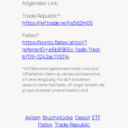
folgenden Link:
Trade Republic
*
:
https://ref.trade.re/hs562m05
Flatex
*
:
https://konto.flatex.at/cci/?
referrerID=e6b8965c-1adb-11ed-
b709-0242ac110014
*mit Sternchen gekennzeichnete Links sind
Affiliatelinks. Wenn du sie benutzt bekomme
ich eine Vergütung. Für dich entstehen
dadurch keine Nachteile, oft sogar Vorteile, die
je nach Anbieter unterschiedlich sind.
Aktien
Bruchstücke
Depot
ETF
Flatex
Trade Republic