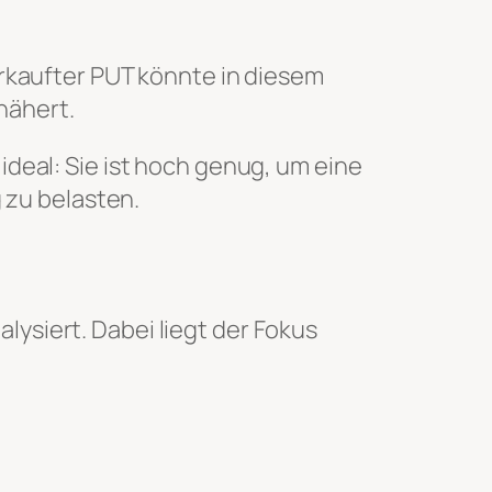
verkaufter PUT könnte in diesem
nähert.
 ideal: Sie ist hoch genug, um eine
 zu belasten.
lysiert. Dabei liegt der Fokus