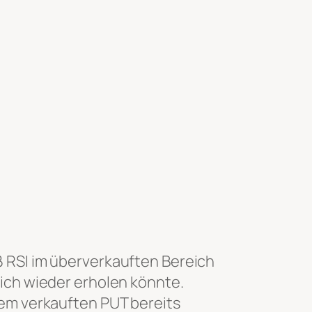
ß RSI im überverkauften Bereich
sich wieder erholen könnte.
nem verkauften PUT bereits