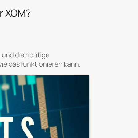
er XOM?
 und die richtige
wie das funktionieren kann.